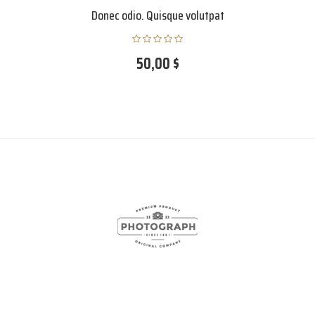
Nunc dignissim risus id metus
60,50 $