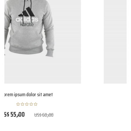
Donec odio. Quisque volutpat
US$ 50٫00