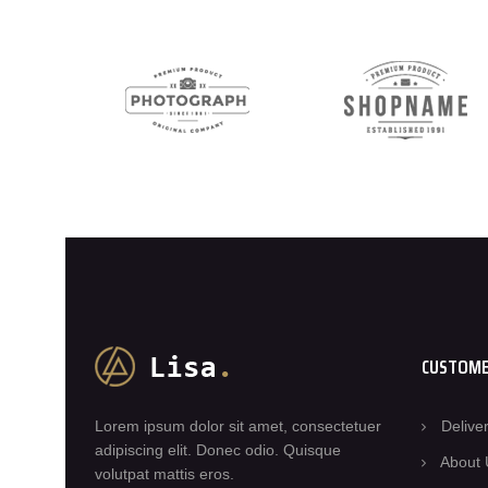
CUSTOME
Lorem ipsum dolor sit amet, consectetuer
Delive
adipiscing elit. Donec odio. Quisque
About 
volutpat mattis eros.