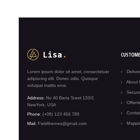
CUSTOME
Lorem ipsum dolor sit amet, consectetuer
Delive
adipiscing elit. Donec odio. Quisque
About 
volutpat mattis eros.
Secur
Address:
No 40 Baria Sreet 133/2,
Offert
NewYork, USA
Contat
Phone:
(+08) 123 456 789
Mappa 
Mail:
Fieldthemes@gmail.com