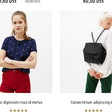
7,60 US$
60,00 US$
70,00 US$
c dignissim risus id metus
Consectetuer adipiscing e