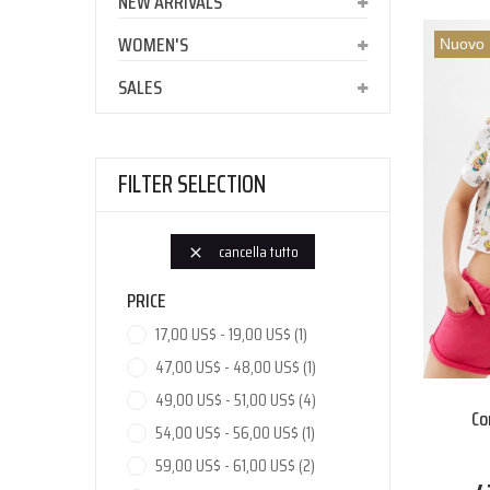
NEW ARRIVALS
WOMEN'S
Nuovo
SALES
FILTER SELECTION
cancella tutto

PRICE
17,00 US$ - 19,00 US$
(1)
47,00 US$ - 48,00 US$
(1)
49,00 US$ - 51,00 US$
(4)
Co
54,00 US$ - 56,00 US$
(1)
59,00 US$ - 61,00 US$
(2)