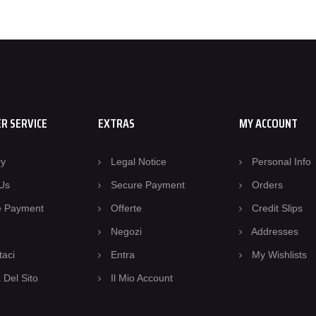
R SERVICE
EXTRAS
MY ACCOUNT
ry
Legal Notice
Personal Info
Us
Secure Payment
Orders
e Payment
Offerte
Credit Slips
e
Negozi
Addresses
taci
Entra
My Wishlists
Del Sito
Il Mio Account