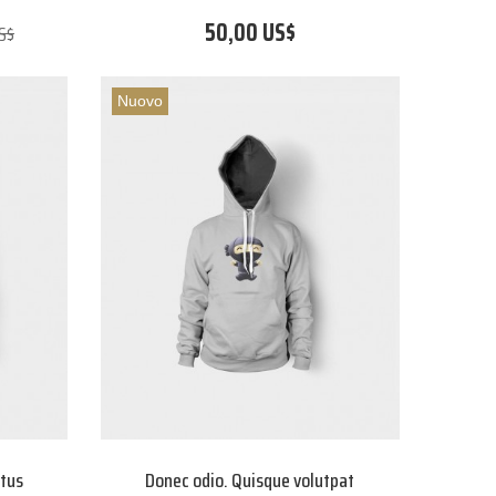
50,00 US$
S$
Nuovo
etus
Donec odio. Quisque volutpat