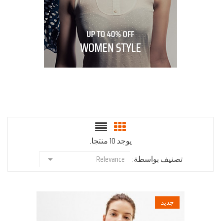
يوجد 10 منتجا.
تصنيف بواسطة:
Relevance

جديد