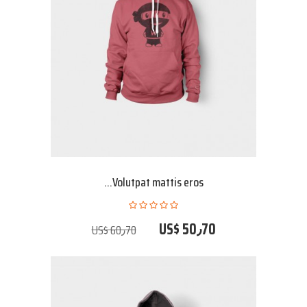
Volutpat mattis eros...
US$ 50٫70
US$ 60٫70