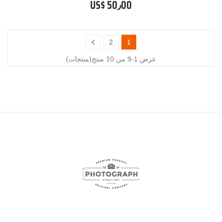
US$ 50٫00
2
1
عرض 1-9 من 10 منتج(منتجات)