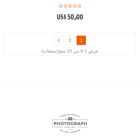
US$ 50٫00
2
1
عرض 1-9 من 10 منتج(منتجات)