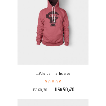
Volutpat mattis eros...
US$ 50٫70
US$ 60٫70