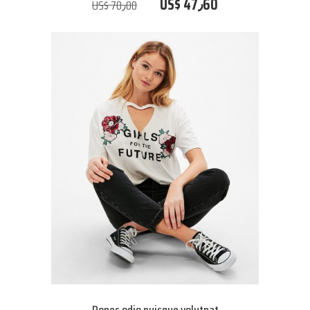
US$ 47٫60
US$ 70٫00
Donec odio puisque volutpat