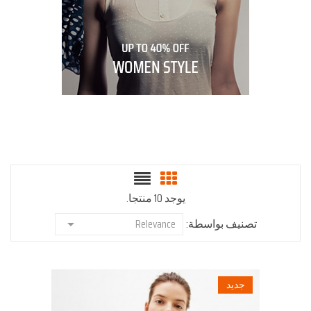
يوجد 10 منتجا.
تصنيف بواسطة:
Relevance

جديد