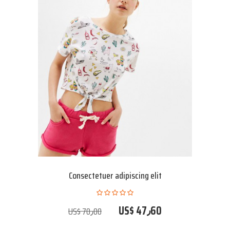
Consectetuer adipiscing elit
US$ 47٫60
US$ 70٫00