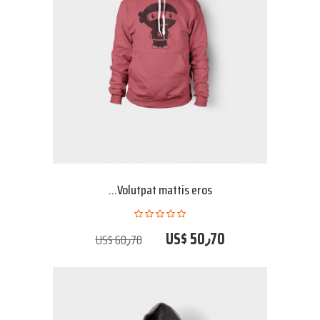
Volutpat mattis eros...
US$ 50٫70
US$ 60٫70