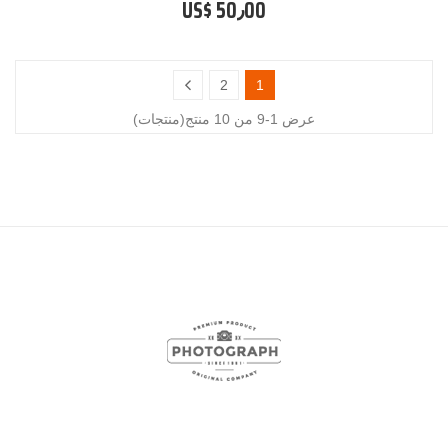
US$ 50٫00
2
1
عرض 1-9 من 10 منتج(منتجات)