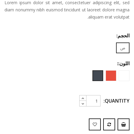
Lorem ipsum dolor sit amet, consectetuer adipiscing elit, sed
diam nonummy nibh euismod tincidunt ut laoreet dolore magna
aliquam erat volutpat.
الحجم:
ص
اللون::
أبيض
احمر
اسود
QUANTITY: