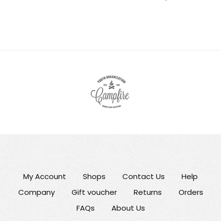
My Account
Shops
Contact Us
Help
Company
Gift voucher
Returns
Orders
FAQs
About Us