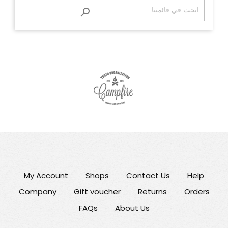

My Account
Shops
Contact Us
Help
Company
Gift voucher
Returns
Orders
FAQs
About Us