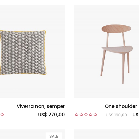
Viverra non, semper
One shoulder
US$ 270٫00
US
US$ 160٫00
SALE