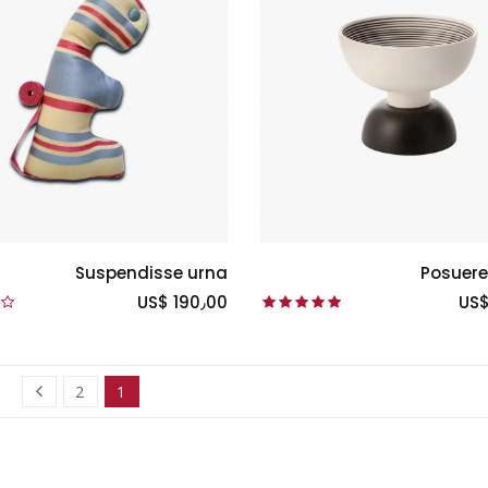
Suspendisse urna
Posuere
US$ 190٫00
US$
2
1