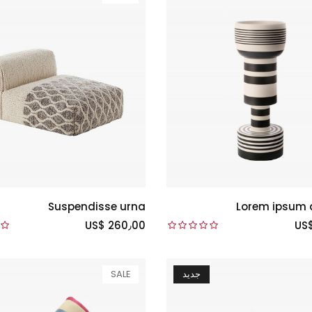
Suspendisse urna
Lorem ipsum d
US$ 260٫00
US
جديد
SALE