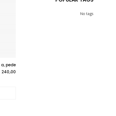
No tags
 a, pede
 240٫00