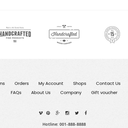
rns
Orders
My Account
Shops
Contact Us
FAQs
About Us
Company
Gift voucher
Hotline: 001-888-8888