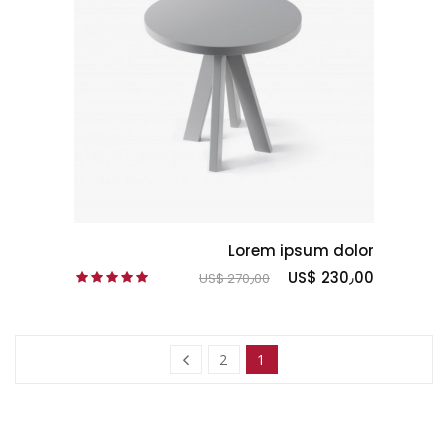
Lorem ipsum dolor
US$ 230٫00
US$ 270٫00
2
1