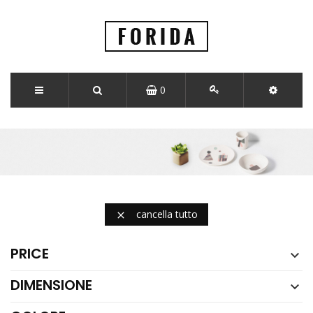
0
cancella tutto

PRICE

DIMENSIONE
