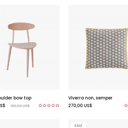
ulder bow top
Viverra non, semper
US$
270,00 US$
160,00 US$
SALE