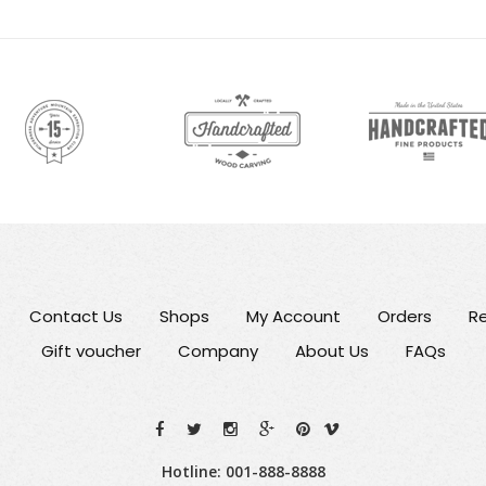
Contact Us
Shops
My Account
Orders
Re
Gift voucher
Company
About Us
FAQs
Hotline: 001-888-8888