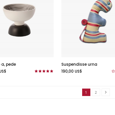
 a, pede
Suspendisse urna
US$
190,00 US$
1
2