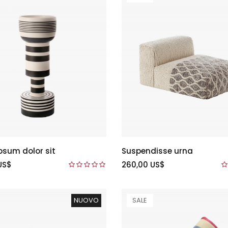
psum dolor sit
Suspendisse urna
US$
260,00 US$
NUOVO
SALE