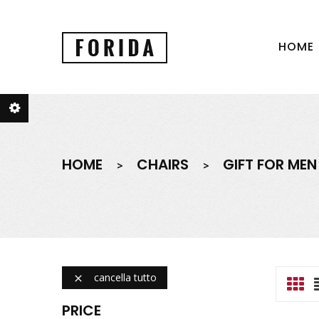
HOME
HOME
CHAIRS
GIFT FOR MEN
cancella tutto

PRICE