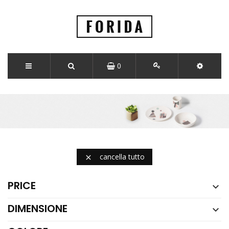
0
cancella tutto

PRICE

DIMENSIONE
