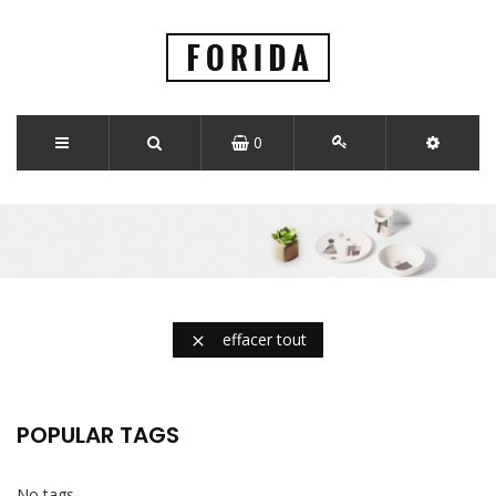
0
effacer tout

POPULAR TAGS
No tags