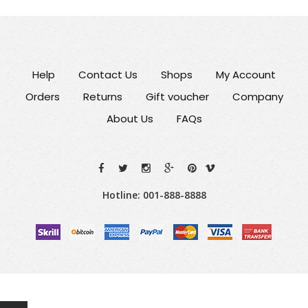
Help
Contact Us
Shops
My Account
Orders
Returns
Gift voucher
Company
About Us
FAQs
Hotline: 001-888-8888