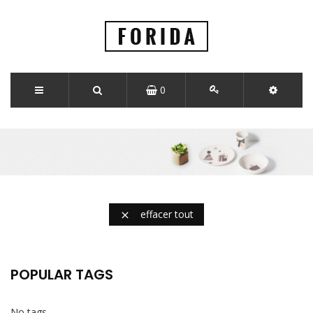
0
effacer tout

POPULAR TAGS
No tags