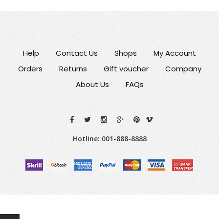
Help
Contact Us
Shops
My Account
Orders
Returns
Gift voucher
Company
About Us
FAQs
Hotline: 001-888-8888