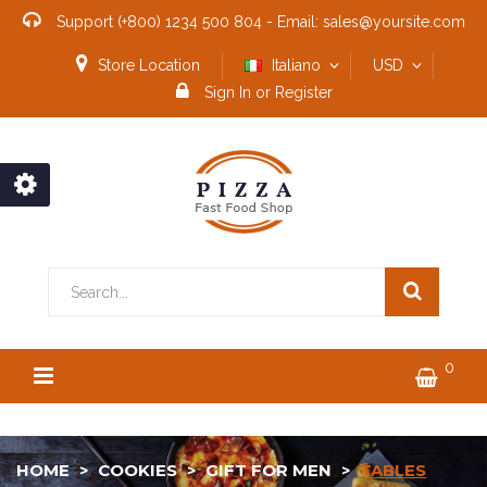
Support
(+800) 1234 500 804
-
Email:
sales@yoursite.com
Store Location
Italiano
USD
Sign In
or
Register
0
HOME
COOKIES
GIFT FOR MEN
TABLES