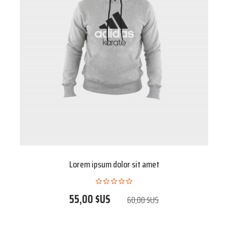
Donec odio. Quisque volutpat
50,00 $US