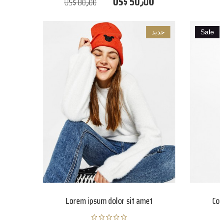
US$ 50٫00
US$ 80٫00
Sale
جديد
Lorem ipsum dolor sit amet
Co