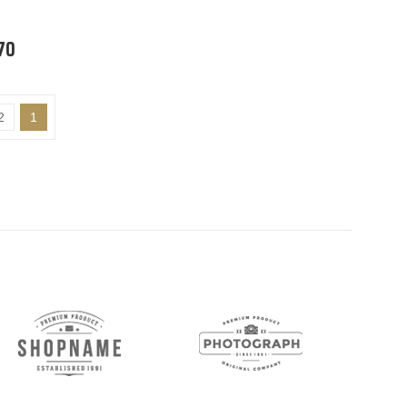
70
2
1