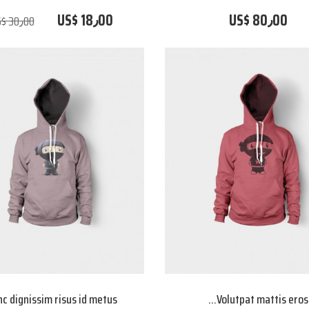
US$ 18٫00
US$ 80٫00
$ 30٫00
c dignissim risus id metus
Volutpat mattis eros...