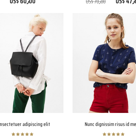
US$ 60٫00
US$ 47٫
US$ 70٫00
nsectetuer adipiscing elit
Nunc dignissim risus id m