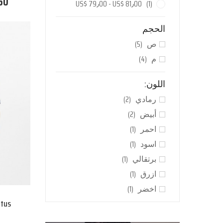
60
US$ 79٫00 - US$ 81٫00
(1)
الحجم
ص
(5)
م
(4)
اللون:
رمادي
(2)
أبيض
(2)
احمر
(1)
اسود
(1)
برتقالي
(1)
ازرق
(1)
اخضر
(1)
etus