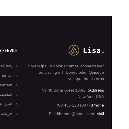
 SERVICE
elivery
Lorem ipsum dolor sit amet, consectetuer
adipiscing elit. Donec odio. Quisque
out Us
volutpat mattis eros.
ayment
No 40 Baria Sreet 133/2,
Address:
التخفيض
NewYork, USA
اتصل بنا
(+08) 123 456 789
Phone:
خريطة ا
Fieldthemes@gmail.com
Mail: