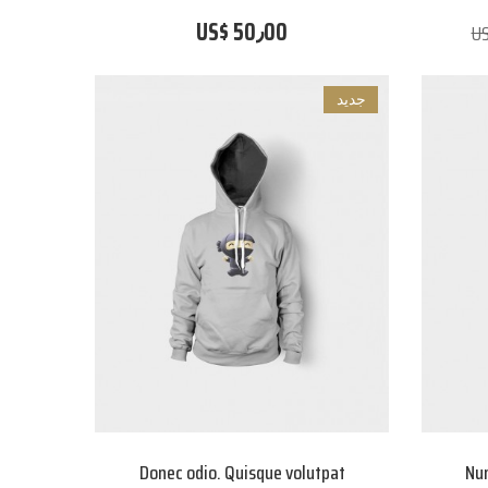
US$ 50٫00
US
جديد
Donec odio. Quisque volutpat
Nun