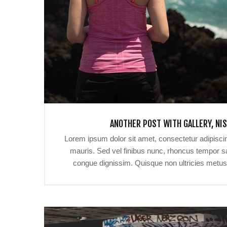
ANOTHER POST WITH GALLERY, NIS
Lorem ipsum dolor sit amet, consectetur adipiscin
mauris. Sed vel finibus nunc, rhoncus tempor sa
congue dignissim. Quisque non ultricies met
Nullam gravida quam vel ante aliquet condimentu
urna, vel laoreet libero. Aenean tristique sceleri
Etiam a orci lorem. Sed dictum aliquam leo et el
et euismod tincidunt, nisl diam vulputate orci, a
massa.