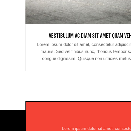
VESTIBULUM AC DIAM SIT AMET QUAM VE
Lorem ipsum dolor sit amet, consectetur adipiscin
mauris. Sed vel finibus nunc, rhoncus tempor sa
congue dignissim. Quisque non ultricies met
Nullam gravida quam vel ante aliquet condimentu
urna, vel laoreet libero. Aenean tristique sceleri
Etiam a orci lorem. Sed dictum aliquam leo et el
et euismod tincidunt, nisl diam vulputate orci, a
massa.
Lorem ipsum dolor sit amet, consecte