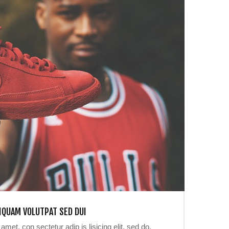
IQUAM VOLUTPAT SED DUI
met, con sectetur adip is lisicing elit, sed do.