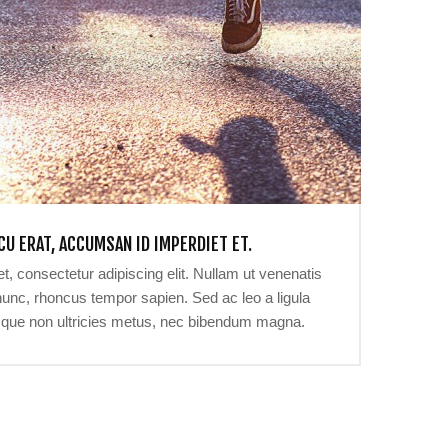
U ERAT, ACCUMSAN ID IMPERDIET ET.
, consectetur adipiscing elit. Nullam ut venenatis
nunc, rhoncus tempor sapien. Sed ac leo a ligula
que non ultricies metus, nec bibendum magna.
ante aliquet condimentum. Pellentesque et cursus
Aenean tristique scelerisque sem sit amet interdum.
ctum aliquam leo et elementum. Aenean mollis, est
l diam vulputate orci, ac lacinia arcu nulla vitae
massa.