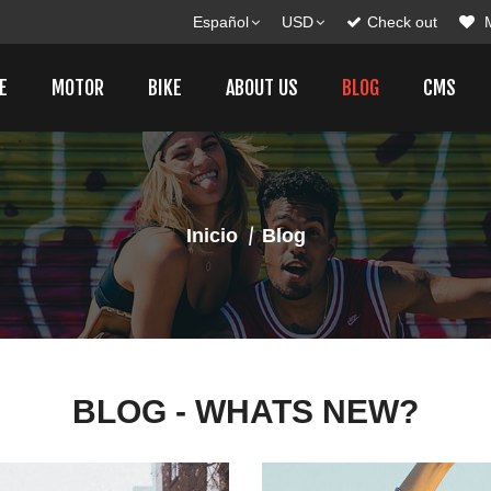
Español
USD
Check out
E
MOTOR
BIKE
ABOUT US
BLOG
CMS
Inicio
Blog
BLOG - WHATS NEW?