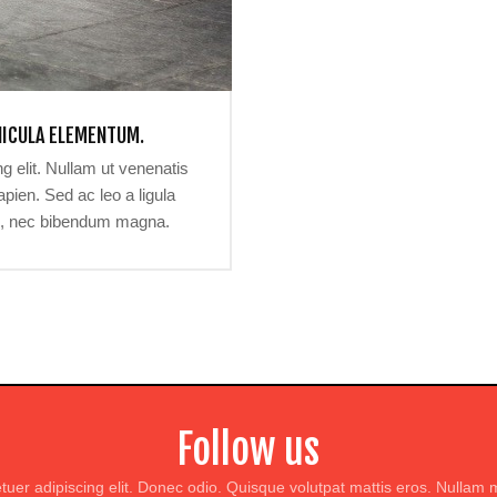
HICULA ELEMENTUM.
g elit. Nullam ut venenatis
pien. Sed ac leo a ligula
us, nec bibendum magna.
m. Pellentesque et cursus
sque sem sit amet interdum.
ementum. Aenean mollis, est
c lacinia arcu nulla vitae
Follow us
tuer adipiscing elit. Donec odio. Quisque volutpat mattis eros. Nullam 