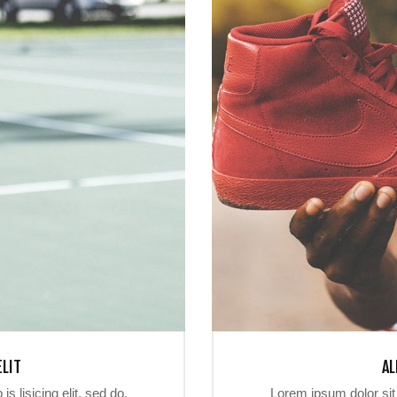
ELIT
AL
s lisicing elit, sed do.
Lorem ipsum dolor sit a