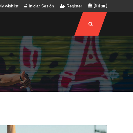
My wishlist
Iniciar Sesión
Register
(0 item )