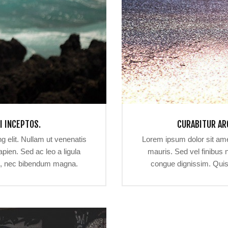
I INCEPTOS.
CURABITUR ARC
g elit. Nullam ut venenatis
Lorem ipsum dolor sit amet
pien. Sed ac leo a ligula
mauris. Sed vel finibus 
us, nec bibendum magna.
congue dignissim. Quis
m. Pellentesque et cursus
Nullam gravida quam vel 
sque sem sit amet interdum.
urna, vel laoreet libero. 
ementum. Aenean mollis, est
Etiam a orci lorem. Sed di
c lacinia arcu nulla vitae
et euismod tincidunt, nis