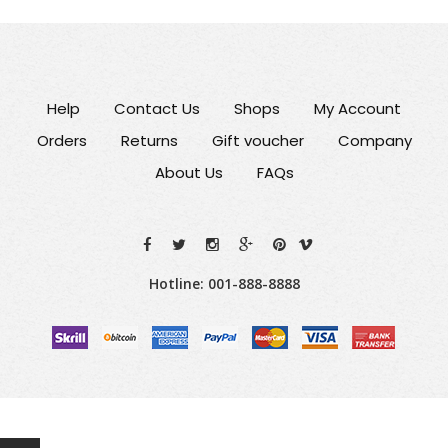
Help
Contact Us
Shops
My Account
Orders
Returns
Gift voucher
Company
About Us
FAQs
Hotline: 001-888-8888