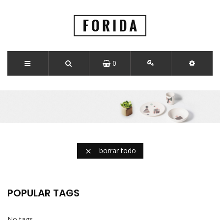
0
borrar todo

POPULAR TAGS
No tags